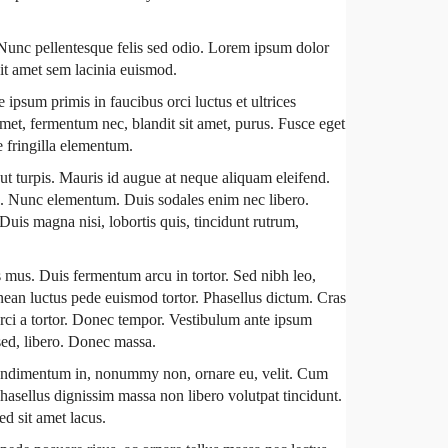
 Nunc pellentesque felis sed odio. Lorem ipsum dolor
sit amet sem lacinia euismod.
ipsum primis in faucibus orci luctus et ultrices
amet, fermentum nec, blandit sit amet, purus. Fusce eget
e fringilla elementum.
r ut turpis. Mauris id augue at neque aliquam eleifend.
c. Nunc elementum. Duis sodales enim nec libero.
Duis magna nisi, lobortis quis, tincidunt rutrum,
 mus. Duis fermentum arcu in tortor. Sed nibh leo,
nean luctus pede euismod tortor. Phasellus dictum. Cras
 orci a tortor. Donec tempor. Vestibulum ante ipsum
 sed, libero. Donec massa.
 condimentum in, nonummy non, ornare eu, velit. Cum
hasellus dignissim massa non libero volutpat tincidunt.
ed sit amet lacus.