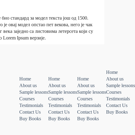
 био стандард за модел текста још од 1500.
је овај модел опстао пет векова, него је чак
века заједно са листовима летерсета који су
о Lorem Ipsum верзије.
Home
Home
Home
Home
About us
About us
About us
About us
Sample lessons
Sample lessons
Sample lessons
Sample lessons
Courses
Courses
Courses
Courses
Testimonials
Testimonials
Testimonials
Testimonials
Contact Us
Contact Us
Contact Us
Contact Us
Buy Books
Buy Books
Buy Books
Buy Books