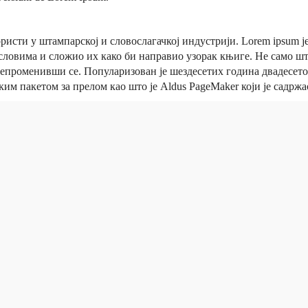
ористи у штампарској и словослагачкој индустрији. Lorem ipsum је
словима и сложио их како би направио узорак књиге. Не само што 
непроменивши се. Популаризован је шездесетих година двадесетог 
ким пакетом за прелом као што је Aldus PageMaker који је садржа