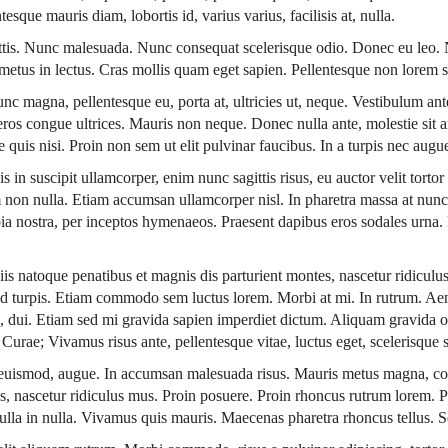
esque mauris diam, lobortis id, varius varius, facilisis at, nulla.
agittis. Nunc malesuada. Nunc consequat scelerisque odio. Donec eu leo.
s metus in lectus. Cras mollis quam eget sapien. Pellentesque non lorem 
c magna, pellentesque eu, porta at, ultricies ut, neque. Vestibulum ante 
d eros congue ultrices. Mauris non neque. Donec nulla ante, molestie sit 
 quis nisi. Proin non sem ut elit pulvinar faucibus. In a turpis nec augu
s in suscipit ullamcorper, enim nunc sagittis risus, eu auctor velit torto
 non nulla. Etiam accumsan ullamcorper nisl. In pharetra massa at nun
bia nostra, per inceptos hymenaeos. Praesent dapibus eros sodales urna. 
s natoque penatibus et magnis dis parturient montes, nascetur ridiculus
id turpis. Etiam commodo sem luctus lorem. Morbi at mi. In rutrum. Ae
e in, dui. Etiam sed mi gravida sapien imperdiet dictum. Aliquam gravida
ia Curae; Vivamus risus ante, pellentesque vitae, luctus eget, scelerisque
eet euismod, augue. In accumsan malesuada risus. Mauris metus magna,
s, nascetur ridiculus mus. Proin posuere. Proin rhoncus rutrum lorem. P
Nulla in nulla. Vivamus quis mauris. Maecenas pharetra rhoncus tellus. S