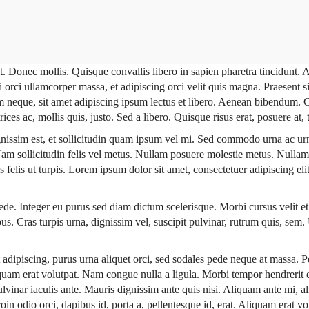
t. Donec mollis. Quisque convallis libero in sapien pharetra tincidunt. A
i orci ullamcorper massa, et adipiscing orci velit quis magna. Praesent si
ium neque, sit amet adipiscing ipsum lectus et libero. Aenean bibendum
ces ac, mollis quis, justo. Sed a libero. Quisque risus erat, posuere at, t
gnissim est, et sollicitudin quam ipsum vel mi. Sed commodo urna ac urn
am sollicitudin felis vel metus. Nullam posuere molestie metus. Nullam 
es felis ut turpis. Lorem ipsum dolor sit amet, consectetuer adipiscing eli
de. Integer eu purus sed diam dictum scelerisque. Morbi cursus velit et 
pus. Cras turpis urna, dignissim vel, suscipit pulvinar, rutrum quis, sem
et adipiscing, purus urna aliquet orci, sed sodales pede neque at massa. P
 Aliquam erat volutpat. Nam congue nulla a ligula. Morbi tempor hendreri
lvinar iaculis ante. Mauris dignissim ante quis nisi. Aliquam ante mi, al
roin odio orci, dapibus id, porta a, pellentesque id, erat. Aliquam erat