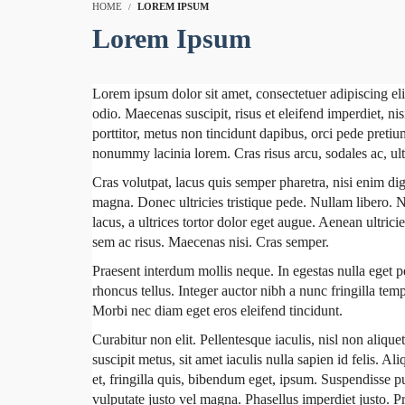
HOME
LOREM IPSUM
Lorem Ipsum
Lorem ipsum dolor sit amet, consectetuer adipiscing eli
odio. Maecenas suscipit, risus et eleifend imperdiet, nis
porttitor, metus non tincidunt dapibus, orci pede pret
nonummy lacinia lorem. Cras risus arcu, sodales ac, ultri
Cras volutpat, lacus quis semper pharetra, nisi enim di
magna. Donec ultricies tristique pede. Nullam libero. N
lacus, a ultrices tortor dolor eget augue. Aenean ultrici
sem ac risus. Maecenas nisi. Cras semper.
Praesent interdum mollis neque. In egestas nulla eget pe
rhoncus tellus. Integer auctor nibh a nunc fringilla tem
Morbi nec diam eget eros eleifend tincidunt.
Curabitur non elit. Pellentesque iaculis, nisl non aliqu
suscipit metus, sit amet iaculis nulla sapien id felis.
et, fringilla quis, bibendum eget, ipsum. Suspendisse pu
vulputate justo vel magna. Phasellus imperdiet justo. P