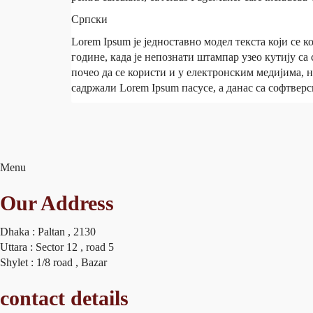
Српски
Lorem Ipsum је једноставно модел текста који се к
године, када је непознати штампар узео кутију са 
почео да се користи и у електронским медијима, 
садржали Lorem Ipsum пасусе, а данас са софтверс
Menu
Our Address
Dhaka : Paltan , 2130
Uttara : Sector 12 , road 5
Shylet : 1/8 road , Bazar
contact details