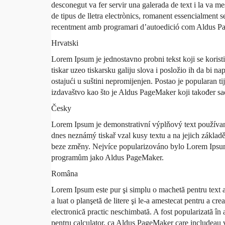
desconegut va fer servir una galerada de text i la va me
de tipus de lletra electrònics, romanent essencialment
recentment amb programari d’autoedició com Aldus P
Hrvatski
Lorem Ipsum je jednostavno probni tekst koji se koristi 
tiskar uzeo tiskarsku galiju slova i posložio ih da bi na
ostajući u suštini nepromijenjen. Postao je popularan 
izdavaštvo kao što je Aldus PageMaker koji također sa
Česky
Lorem Ipsum je demonstrativní výplňový text používaný
dnes neznámý tiskař vzal kusy textu a na jejich základě
beze změny. Nejvíce popularizováno bylo Lorem Ipsum 
programům jako Aldus PageMaker.
Româna
Lorem Ipsum este pur şi simplu o machetă pentru text a
a luat o planşetă de litere şi le-a amestecat pentru a cre
electronică practic neschimbată. A fost popularizată în 
pentru calculator, ca Aldus PageMaker care includeau