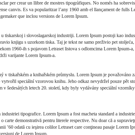
sclar per crear un llibre de mostres tipogràfiques. No només ha sobreviscu
 sense canvis. Es va popularitzar l’any 1960 amb el llançament de fulls 
agemaker que inclou versions de Lorem Ipsum.
u tiskarskoj i slovoslagarskoj industriji. Lorem Ipsum postoji kao indust
pravio knjigu s uzorkom tiska. Taj je tekst ne samo preživio pet stoljeća,
tijekom 1960-ih s pojavom Letraset listova s odlomcima Lorem Ipsum-a, 
drži varijante Lorem Ipsum-a.
 v tiskařském a knihařském průmyslu. Lorem Ipsum je považováno za st
 vytvořil speciální vzorovou knihu. Jeho odkaz nevydržel pouze pět stole
v šedesátých letech 20. století, kdy byly vydávány speciální vzorník
 industriei tipografice. Lorem Ipsum a fost macheta standard a industrie
a o carte demonstrativă pentru literele respective. Nu doar că a supravieţui
anii ’60 odată cu ieşirea colilor Letraset care conţineau pasaje Lorem I
 versiuni de Lorem Ipsum.