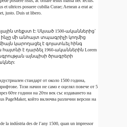
ede posuere risus, ac ornare tellus massa nec lectus.
s et ultrices posuere cubilia Curae; Aenean a erat ac
, justo. Duis ut libero.
յին տեքստ է: Սկսած 1500-ականներից`
 ինչը մի անհայտ տպագրիչի կողմից
իայն կարողացել է գոյատևել հինգ
հայտնի է դարձել 1960-ականներին Lorem
տպագրության այնպիսի ծրագրերի
ակներ:
ндустриален стандарт от около 1500 година,
шрифтове. Този начин не само е оцелял повече от 5
през 60те години на 20ти век със издаването на
dus PageMaker, който включва различни версии на
d de la indústria des de l’any 1500, quan un impressor