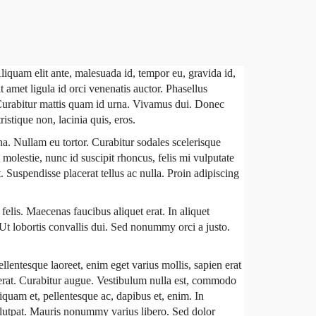
liquam elit ante, malesuada id, tempor eu, gravida id,
t amet ligula id orci venenatis auctor. Phasellus
. Curabitur mattis quam id urna. Vivamus dui. Donec
ristique non, lacinia quis, eros.
a. Nullam eu tortor. Curabitur sodales scelerisque
molestie, nunc id suscipit rhoncus, felis mi vulputate
t. Suspendisse placerat tellus ac nulla. Proin adipiscing
felis. Maecenas faucibus aliquet erat. In aliquet
. Ut lobortis convallis dui. Sed nonummy orci a justo.
ellentesque laoreet, enim eget varius mollis, sapien erat
t erat. Curabitur augue. Vestibulum nulla est, commodo
iquam et, pellentesque ac, dapibus et, enim. In
 volutpat. Mauris nonummy varius libero. Sed dolor