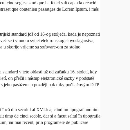
t cinc segles, sinó que ha fet el salt cap a la creació
Letraset que contenien passatges de Lorem Ipsum, i més
rijski standard još od 16-og stoljeća, kada je nepoznati
 već se i vinuo u svijet elektronskog slovoslagarstva,
a u skorije vrijeme sa software-om za stolno
andard v této oblasti už od začátku 16. století, kdy
tí, on přežil i nástup elektronické sazby v podstatě
y s jeho pasážemi a později pak díky počítačovým DTP
i încă din secolul al XVI-lea, când un tipograf anonim
t timp de cinci secole, dar şi a facut saltul în tipografia
psum, iar mai recent, prin programele de publicare