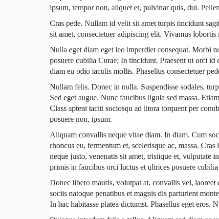
ipsum, tempor non, aliquet et, pulvinar quis, dui. Pellent
Cras pede. Nullam id velit sit amet turpis tincidunt s
sit amet, consectetuer adipiscing elit. Vivamus loborti
Nulla eget diam eget leo imperdiet consequat. Morbi nun
posuere cubilia Curae; In tincidunt. Praesent ut orci i
diam eu odio iaculis mollis. Phasellus consectetuer pede
Nullam felis. Donec in nulla. Suspendisse sodales, turpi
Sed eget augue. Nunc faucibus ligula sed massa. Etiam
Class aptent taciti sociosqu ad litora torquent per conu
posuere non, ipsum.
Aliquam convallis neque vitae diam. In diam. Cum socii
rhoncus eu, fermentum et, scelerisque ac, massa. Cras 
neque justo, venenatis sit amet, tristique et, vulputat
primis in faucibus orci luctus et ultrices posuere cubil
Donec libero mauris, volutpat at, convallis vel, laor
sociis natoque penatibus et magnis dis parturient monte
In hac habitasse platea dictumst. Phasellus eget eros. 