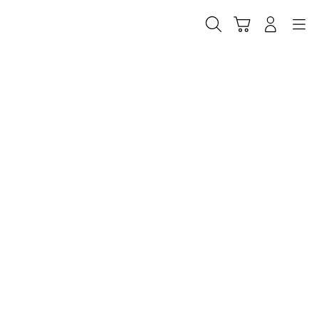
Skip
to
Cari
Troli
Login
Navigation
content