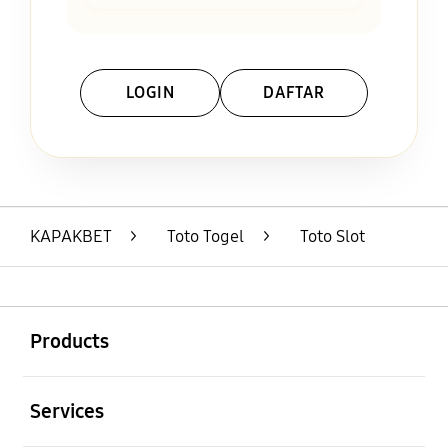
LOGIN
DAFTAR
Layer Popup Close
KAPAKBET
>
Toto Togel
>
Toto Slot
Buka
Footer Navigation
Products
Buka
Services
Buka